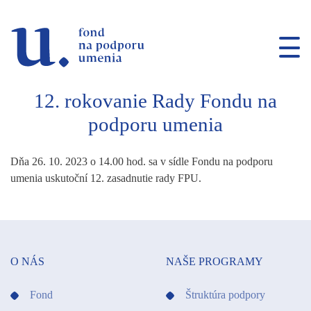
Prejsť na navigáciu
Prejsť na vyhľadávanie
Prejsť na obsah
12. rokovanie Rady Fondu na
podporu umenia
Dňa 26. 10. 2023 o 14.00 hod. sa v sídle Fondu na podporu
umenia uskutoční 12. zasadnutie rady FPU.
O NÁS
NAŠE PROGRAMY
Fond
Štruktúra podpory