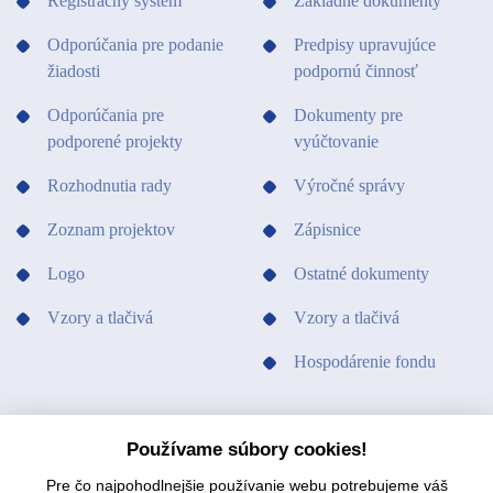
Registračný systém
Základné dokumenty
Odporúčania pre podanie
Predpisy upravujúce
žiadosti
podpornú činnosť
Odporúčania pre
Dokumenty pre
podporené projekty
vyúčtovanie
Rozhodnutia rady
Výročné správy
Zoznam projektov
Zápisnice
Logo
Ostatné dokumenty
Vzory a tlačivá
Vzory a tlačivá
Hospodárenie fondu
PODPORILI SME
KONTAKTY
Používame súbory cookies!
Pre čo najpohodlnejšie používanie webu potrebujeme váš