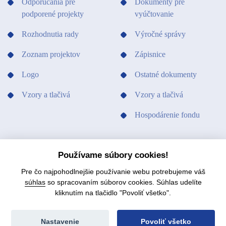
Odporúčania pre
Dokumenty pre
podporené projekty
vyúčtovanie
Rozhodnutia rady
Výročné správy
Zoznam projektov
Zápisnice
Logo
Ostatné dokumenty
Vzory a tlačivá
Vzory a tlačivá
Hospodárenie fondu
PODPORILI SME
KONTAKTY
Používame súbory cookies!
Pre čo najpohodlnejšie používanie webu potrebujeme váš
súhlas
so spracovaním súborov cookies. Súhlas udelíte
kliknutím na tlačidlo "Povoliť všetko".
© 2021 Fond na podporu umenia.
Mapa stránok
Nastavenie
Povoliť všetko