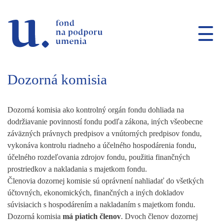
Prejsť na navigáciu
Prejsť na vyhľadávanie
Prejsť na obsah
Prejsť na bočnú navigáciu
Prejsť na obsah stránky
Dozorná komisia
Dozorná komisia ako kontrolný orgán fondu dohliada na
dodržiavanie povinností fondu podľa zákona, iných všeobecne
záväzných právnych predpisov a vnútorných predpisov fondu,
vykonáva kontrolu riadneho a účelného hospodárenia fondu,
účelného rozdeľovania zdrojov fondu, použitia finančných
prostriedkov a nakladania s majetkom fondu.
Členovia dozornej komisie sú oprávnení nahliadať do všetkých
účtovných, ekonomických, finančných a iných dokladov
súvisiacich s hospodárením a nakladaním s majetkom fondu.
Dozorná komisia
má piatich členov
. Dvoch členov dozornej