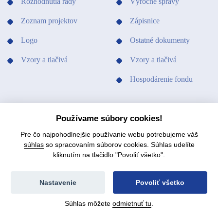
Rozhodnutia rady
Výročné správy
Zoznam projektov
Zápisnice
Logo
Ostatné dokumenty
Vzory a tlačivá
Vzory a tlačivá
Hospodárenie fondu
PODPORILI SME
KONTAKTY
Používame súbory cookies!
Pre čo najpohodlnejšie používanie webu potrebujeme váš
súhlas
so spracovaním súborov cookies. Súhlas udelíte
kliknutím na tlačidlo "Povoliť všetko".
© 2021 Fond na podporu umenia.
Mapa stránok
Nastavenie
Povoliť všetko
Súhlas môžete
odmietnuť tu
.