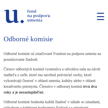
Prejsť na navigáciu
Prejsť na vyhľadávanie
Prejsť na obsah
Prejsť na bočnú navigáciu
Prejsť na obsah stránky
Odborné komisie
Odborné komisie sú zriaďované Fondom na podporu umenia na
posudzovanie žiadostí.
Členov odborných komisií vymenúva a odvoláva rada na návrh
riaditeľa z osôb, ktoré mu navrhnú právnické osoby, ktoré
vykonávajú činnosť v oblasti umenia, kultúry alebo v oblasti
kreatívneho priemyslu. Členstvo v odbornej komisii
trvá dva
roky a je nezastupiteľné.
Odborné komisie hodnotia každú žiadosť v súlade so zásadami,
spôsobom a kritériami hodnotenia žiadostí a s prioritami