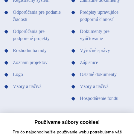
Registračný systém
Základné dokumenty
Odporúčania pre podanie
Predpisy upravujúce
žiadosti
podpornú činnosť
Odporúčania pre
Dokumenty pre
podporené projekty
vyúčtovanie
Rozhodnutia rady
Výročné správy
Zoznam projektov
Zápisnice
Logo
Ostatné dokumenty
Vzory a tlačivá
Vzory a tlačivá
Hospodárenie fondu
PODPORILI SME
KONTAKTY
Používame súbory cookies!
Pre čo najpohodlnejšie používanie webu potrebujeme váš