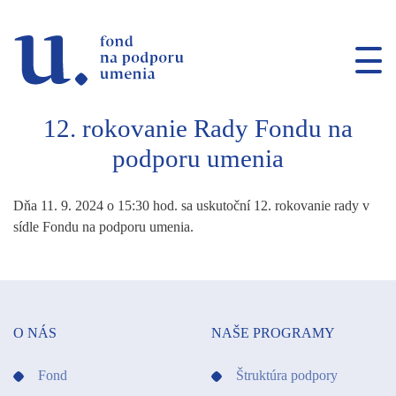
Prejsť na navigáciu
Prejsť na vyhľadávanie
Prejsť na obsah
12. rokovanie Rady Fondu na
podporu umenia
Dňa 11. 9. 2024 o 15:30 hod. sa uskutoční 12. rokovanie rady v
sídle Fondu na podporu umenia.
O NÁS
NAŠE PROGRAMY
Fond
Štruktúra podpory