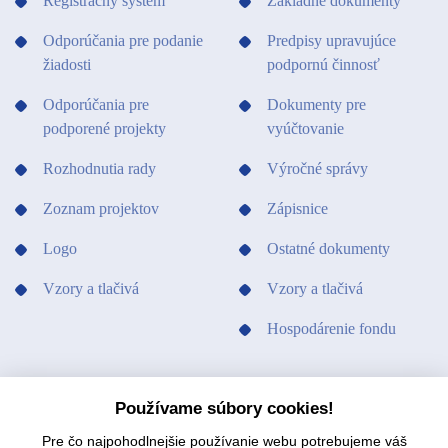
Registračný systém
Základné dokumenty
Odporúčania pre podanie
Predpisy upravujúce
žiadosti
podpornú činnosť
Odporúčania pre
Dokumenty pre
podporené projekty
vyúčtovanie
Rozhodnutia rady
Výročné správy
Zoznam projektov
Zápisnice
Logo
Ostatné dokumenty
Vzory a tlačivá
Vzory a tlačivá
Hospodárenie fondu
PODPORILI SME
KONTAKTY
Používame súbory cookies!
Pre čo najpohodlnejšie používanie webu potrebujeme váš