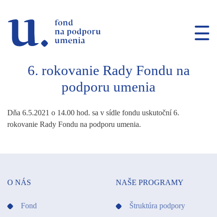
Prejsť na navigáciu
Prejsť na vyhľadávanie
Prejsť na obsah
6. rokovanie Rady Fondu na
podporu umenia
Dňa 6.5.2021 o 14.00 hod. sa v sídle fondu uskutoční 6.
rokovanie Rady Fondu na podporu umenia.
O NÁS
NAŠE PROGRAMY
Fond
Štruktúra podpory