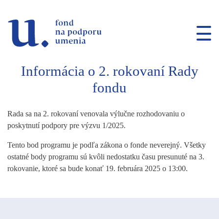
Prejsť na navigáciu
Prejsť na vyhľadávanie
Prejsť na obsah
Informácia o 2. rokovaní Rady
fondu
Rada sa na 2. rokovaní venovala výlučne rozhodovaniu o
poskytnutí podpory pre výzvu 1/2025.
Tento bod programu je podľa zákona o fonde neverejný. Všetky
ostatné body programu sú kvôli nedostatku času presunuté na 3.
rokovanie, ktoré sa bude konať 19. februára 2025 o 13:00.