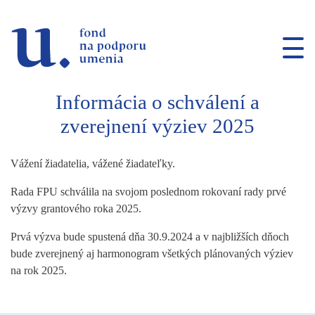
Prejsť na navigáciu
Prejsť na vyhľadávanie
Prejsť na obsah
Informácia o schválení a
zverejnení výziev 2025
Vážení žiadatelia, vážené žiadateľky.
Rada FPU schválila na svojom poslednom rokovaní rady prvé
výzvy grantového roka 2025.
Prvá výzva bude spustená dňa 30.9.2024 a v najbližších dňoch
bude zverejnený aj harmonogram všetkých plánovaných výziev
na rok 2025.