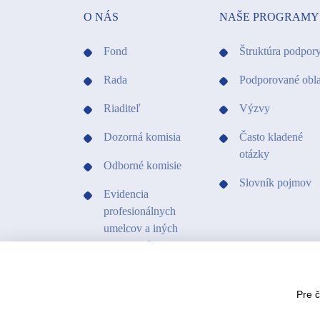
O NÁS
NAŠE PROGRAMY
Fond
Štruktúra podpor
Rada
Podporované obla
Riaditeľ
Výzvy
Dozorná komisia
Často kladené
otázky
Odborné komisie
Slovník pojmov
Evidencia
profesionálnych
umelcov a iných
profesionálov v
kultúre
Kontakty
Pre 
Projekty