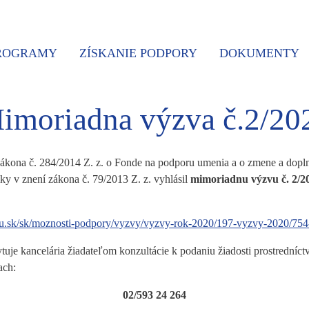
PROGRAMY
ZÍSKANIE PODPORY
DOKUMENTY
imoriadna výzva č.2/20
ákona č. 284/2014 Z. z. o Fonde na podporu umenia a o zmene a doplne
ky v znení zákona č. 79/2013 Z. z. vyhlásil
mimoriadnu výzvu č. 2/
pu.sk/sk/moznosti-podpory/vyzvy/vyzvy-rok-2020/197-vyzvy-2020/75
je kancelária žiadateľom konzultácie k podaniu žiadosti prostredníctv
lach:
02/593 24 264