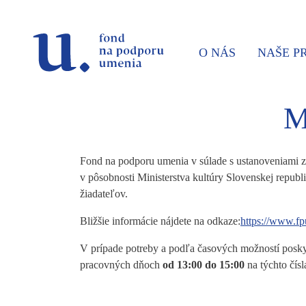
Prejsť na navigáciu
Prejsť na vyhľadávanie
Prejsť na obsah
O NÁS
NAŠE 
M
Fond na podporu umenia v súlade s ustanoveniami z
v pôsobnosti Ministerstva kultúry Slovenskej republi
žiadateľov.
Bližšie informácie nájdete na odkaze:
https://www.f
V prípade potreby a podľa časových možností poskytu
pracovných dňoch
od 13:00 do 15:00
na týchto čís