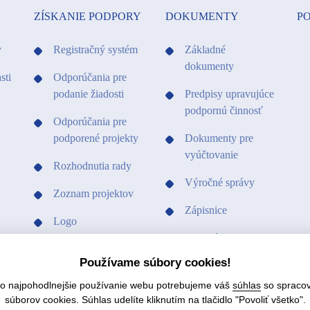
ZÍSKANIE PODPORY
DOKUMENTY
PO
y
Registračný systém
Základné
dokumenty
sti
Odporúčania pre
podanie žiadosti
Predpisy upravujúce
podpornú činnosť
Odporúčania pre
podporené projekty
Dokumenty pre
vyúčtovanie
Rozhodnutia rady
Výročné správy
Zoznam projektov
Zápisnice
Logo
Ostatné dokumenty
Vzory a tlačivá
Používame súbory cookies!
Vzory a tlačivá
čo najpohodlnejšie používanie webu potrebujeme váš
súhlas
so spraco
Hospodárenie fondu
súborov cookies. Súhlas udelíte kliknutím na tlačidlo "Povoliť všetko".