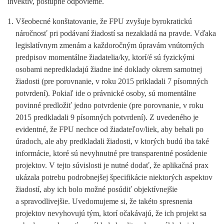
invektív, postupne odpovieme.
Všeobecné konštatovanie, že FPU zvyšuje byrokratickú
náročnosť pri podávaní žiadostí sa nezakladá na pravde. Vďaka
legislatívnym zmenám a každoročným úpravám vnútorných
predpisov momentálne žiadatelia/ky, ktorí/é sú fyzickými
osobami nepredkladajú žiadne iné doklady okrem samotnej
žiadosti (pre porovnanie, v roku 2015 prikladali 7 písomných
potvrdení). Pokiaľ ide o právnické osoby, sú momentálne
povinné predložiť jedno potvrdenie (pre porovnanie, v roku
2015 predkladali 9 písomných potvrdení). Z uvedeného je
evidentné, že FPU nechce od žiadateľov/liek, aby behali po
úradoch, ale aby predkladali žiadosti, v ktorých budú iba také
informácie, ktoré sú nevyhnutné pre transparentné posúdenie
projektov. V tejto súvislosti je nutné dodať, že aplikačná prax
ukázala potrebu podrobnejšej špecifikácie niektorých aspektov
žiadostí, aby ich bolo možné posúdiť objektívnejšie
a spravodlivejšie. Uvedomujeme si, že takéto spresnenia
projektov nevyhovujú tým, ktorí očakávajú, že ich projekt sa