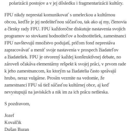
polarizácii postojov a v jej dôsledku i fragmentarizácii kultúry.
FPU nikdy neprestal komunikovať s umeleckou a kultúrnou
obcou, keďže je jej nedeliteľnou súčasťou, tak ako aj my, členovia
a členky rady FPU. FPU každoročne diskutuje nastavenia svojich
programov so stovkami hodnotiteľov a hodnotiteliek, zamestnanci
FPU navštevujú množstvo podujatí, pričom fond neprestáva
zapracovávať a meniť svoje nastavenia v prospech žiadateľov
a žiadateliek. FPU je otvorený každej konštruktívnej debate, no
zároveň očakáva elementárny rešpekt k svojej práci, v prvom rade
k jeho zamestnancom, ku ktorým sa žiadatelia často správajú
hrubo, neraz vulgárne. Prosím vezmite na vedomie, že
zamestnanci FPU sú tiež súčasťou kultúrnej obce, aj keď
nevystupujú na javiskách a nik im za ich prácu netlieska.
S pozdravom,
Jozef
Kovalč
Dušan Buran