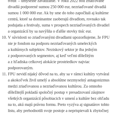
tvrdiť – úmyselné zavádzanie. V roku 2022 boli zriaďované
divadlá podporené sumou 250 000 eur, nezriaďované divadlá
sumou 1 000 000 eur. Ak by sme do toho započítali aj kultúrne
centrá, ktoré sa dominantne zaoberajú divadlom, rovnako tak
podujatia a festivaly, suma v prospech nezriaďovaných divadiel
a organizácií by sa navýšila o ďalšie stovky tisíc eur.
V súvislosti so zriaďovanými divadlami upozorňujeme, že FPU
nie je fondom na podporu nezriaďovaných umeleckých
a kultúrnych subjektov. Neziskový sektor je iba jedným
z podporovaných segmentov, aj keď veľmi dôležitým
a z hľadiska celkovej alokácie prostriedkov najviac
podporovaným.
FPU nevidí nijaký dôvod na to, aby sa v rámci kultúry vytváral
a akokoľvek živil umelý a absolútne nezmyselný antagonizmus
medzi zriaďovanou a nezriaďovanou kultúrou. Za omnoho
dôležitejší pokladá spoločný postup v presadzovaní záujmov
všetkých organizácií pôsobiacich v umení a kultúre bez ohľadu
na to, akú majú právnu formu. Preto vyzýva aj signatárov tohto
listu, aby prehodnotili svoje postoje a neprispievali k zbytočnej