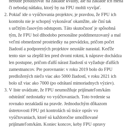
nebude posudzovať na základe kvality, ale na základe ich mena
či nebodaj nátlaku, ktorý by na FPU mohli vyvíjať.
Pokiaľ ide o vyúčtovania projektov, je pravdou, že FPU ich
kontrolu nie je schopný vykonávať okamžite, ale činí tak
s určitým časovým odstupom. Táto skutočnosť je spôsobná
tým, že FPU bol dlhodobo personálne poddimenzovaný a mal
veľmi obmedzené prostriedky na prevádzku, pričom počet
žiadostí a podporených projektov neustále narastal. Keďže
tento stav sa zlepšil len pred dvomi rokmi, k náprave dochádza
len postupne, pričom ďalší nárast žiadostí si vyžaduje ďalších
zamestnancov. Pre porovnanie: v roku 2019 bolo do FPU
predložených niečo viac ako 5000 žiadostí, v roku 2021 ich
bolo už viac ako 7000 (po odrátaní mimoriadnych výziev).
V liste uvádzate, že FPU neumožňuje prijímateľom/kám
odstrániť nedostatky vo vyúčtovaniach. Toto tvrdenie sa
rovnako nezakladá na pravde. Jednoduchým dôkazom
ústretovosti FPU pri kontrolách sú tisíce opráv vo
vyúčtovaniach, ktoré sú každoročne umožňované
prijímateľom/kám. Koniec koncov, keby FPU opravy