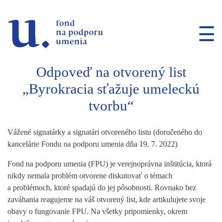
Prejsť na navigáciu
Prejsť na vyhľadávanie
Prejsť na obsah
Odpoveď na otvorený list
„Byrokracia sťažuje umeleckú
tvorbu“
Vážené signatárky a signatári otvoreného listu (doručeného do
kancelárie Fondu na podporu umenia dňa 19. 7. 2022)
Fond na podporu umenia (FPU) je verejnoprávna inštitúcia, ktorá
nikdy nemala problém otvorene diskutovať o témach
a problémoch, ktoré spadajú do jej pôsobnosti. Rovnako bez
zaváhania reagujeme na váš otvorený list, kde artikulujete svoje
obavy o fungovanie FPU. Na všetky pripomienky, okrem