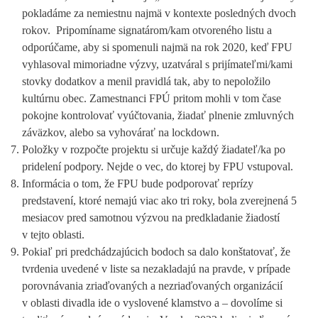
pokladáme za nemiestnu najmä v kontexte posledných dvoch
rokov. Pripomíname signatárom/kam otvoreného listu a
odporúčame, aby si spomenuli najmä na rok 2020, keď FPU
vyhlasoval mimoriadne výzvy, uzatváral s prijímateľmi/kami
stovky dodatkov a menil pravidlá tak, aby to nepoložilo
kultúrnu obec. Zamestnanci FPÚ pritom mohli v tom čase
pokojne kontrolovať vyúčtovania, žiadať plnenie zmluvných
záväzkov, alebo sa vyhovárať na lockdown.
Položky v rozpočte projektu si určuje každý žiadateľ/ka po
pridelení podpory. Nejde o vec, do ktorej by FPU vstupoval.
Informácia o tom, že FPU bude podporovať reprízy
predstavení, ktoré nemajú viac ako tri roky, bola zverejnená 5
mesiacov pred samotnou výzvou na predkladanie žiadostí
v tejto oblasti.
Pokiaľ pri predchádzajúcich bodoch sa dalo konštatovať, že
tvrdenia uvedené v liste sa nezakladajú na pravde, v prípade
porovnávania zriaďovaných a nezriaďovaných organizácií
v oblasti divadla ide o vyslovené klamstvo a – dovolíme si