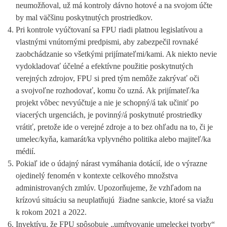
neumožňoval, už má kontroly dávno hotové a na svojom účte
by mal väčšinu poskytnutých prostriedkov.
Pri kontrole vyúčtovaní sa FPU riadi platnou legislatívou a
vlastnými vnútornými predpismi, aby zabezpečil rovnaké
zaobchádzanie so všetkými prijímateľmi/kami. Ak niekto nevie
vydokladovať účelné a efektívne použitie poskytnutých
verejných zdrojov, FPU si pred tým nemôže zakrývať oči
a svojvoľne rozhodovať, komu čo uzná. Ak prijímateľ/ka
projekt vôbec nevyúčtuje a nie je schopný/á tak učiniť po
viacerých urgenciách, je povinný/á poskytnuté prostriedky
vrátiť, pretože ide o verejné zdroje a to bez ohľadu na to, či je
umelec/kyňa, kamarát/ka vplyvného politika alebo majiteľ/ka
médií.
Pokiaľ ide o údajný nárast vymáhania dotácií, ide o výrazne
ojedinelý fenomén v kontexte celkového množstva
administrovaných zmlúv. Upozorňujeme, že vzhľadom na
krízovú situáciu sa neuplatňujú žiadne sankcie, ktoré sa viažu
k rokom 2021 a 2022.
Invektívu, že FPU spôsobuje „umŕtvovanie umeleckej tvorby“