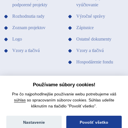
podporené projekty
vyúčtovanie
Rozhodnutia rady
Výročné správy
Zoznam projektov
Zápisnice
Logo
Ostatné dokumenty
Vzory a tlačivá
Vzory a tlačivá
Hospodárenie fondu
PODPORILI SME
KONTAKTY
Používame súbory cookies!
Pre čo najpohodlnejšie používanie webu potrebujeme váš
súhlas
so spracovaním súborov cookies. Súhlas udelíte
kliknutím na tlačidlo "Povoliť všetko".
© 2021 Fond na podporu umenia.
Mapa stránok
Nastavenie
Povoliť všetko