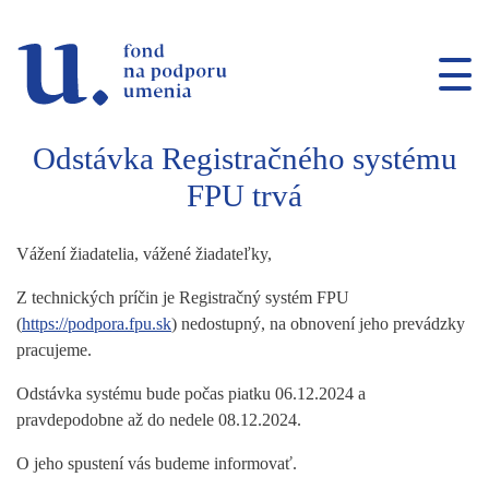
Prejsť na navigáciu
Prejsť na vyhľadávanie
Prejsť na obsah
Odstávka Registračného systému
FPU trvá
Vážení žiadatelia, vážené žiadateľky,
Z technických príčin je Registračný systém FPU
(
https://podpora.fpu.sk
) nedostupný, na obnovení jeho prevádzky
pracujeme.
Odstávka systému bude počas piatku 06.12.2024 a
pravdepodobne až do nedele 08.12.2024.
O jeho spustení vás budeme informovať.