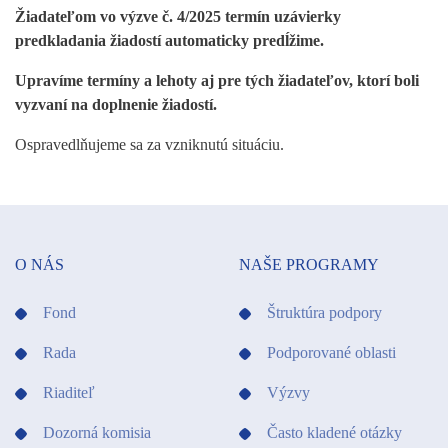
Žiadateľom vo výzve č. 4/2025 termín uzávierky
predkladania žiadostí automaticky predĺžime.
Upravíme termíny a lehoty aj pre tých žiadateľov, ktorí boli
vyzvaní na doplnenie žiadostí.
Ospravedlňujeme sa za vzniknutú situáciu.
O NÁS
NAŠE PROGRAMY
Fond
Štruktúra podpory
Rada
Podporované oblasti
Riaditeľ
Výzvy
Dozorná komisia
Často kladené otázky