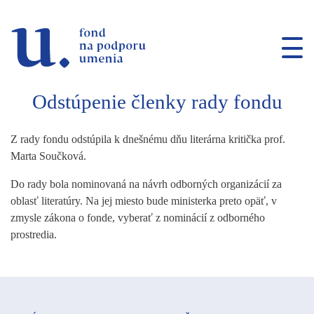
Prejsť na navigáciu
Prejsť na vyhľadávanie
Prejsť na obsah
Odstúpenie členky rady fondu
Z rady fondu odstúpila k dnešnému dňu literárna kritička prof.
Marta Součková.
Do rady bola nominovaná na návrh odborných organizácií za
oblasť literatúry. Na jej miesto bude ministerka preto opäť, v
zmysle zákona o fonde, vyberať z nominácií z odborného
prostredia.