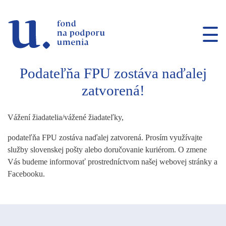
Prejsť na navigáciu
Prejsť na vyhľadávanie
Prejsť na obsah
Podateľňa FPU zostáva naďalej
zatvorená!
Vážení žiadatelia/vážené žiadateľky,
podateľňa FPU zostáva naďalej zatvorená. Prosím využívajte
služby slovenskej pošty alebo doručovanie kuriérom. O zmene
Vás budeme informovať prostredníctvom našej webovej stránky a
Facebooku.