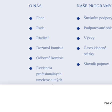
O NÁS
NAŠE PROGRAMY
Fond
Štruktúra podpor
Rada
Podporované obla
Riaditeľ
Výzvy
Dozorná komisia
Často kladené
otázky
Odborné komisie
Slovník pojmov
Evidencia
profesionálnych
umelcov a iných
profesionálov v
kultúre
Kontakty
Pre 
Projekty