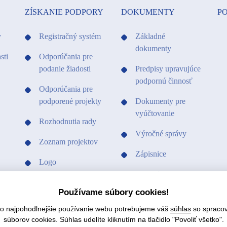
ZÍSKANIE PODPORY
DOKUMENTY
PO
y
Registračný systém
Základné
dokumenty
sti
Odporúčania pre
podanie žiadosti
Predpisy upravujúce
podpornú činnosť
Odporúčania pre
podporené projekty
Dokumenty pre
vyúčtovanie
Rozhodnutia rady
Výročné správy
Zoznam projektov
Zápisnice
Logo
Ostatné dokumenty
Vzory a tlačivá
Používame súbory cookies!
Vzory a tlačivá
čo najpohodlnejšie používanie webu potrebujeme váš
súhlas
so spraco
Hospodárenie fondu
súborov cookies. Súhlas udelíte kliknutím na tlačidlo "Povoliť všetko".