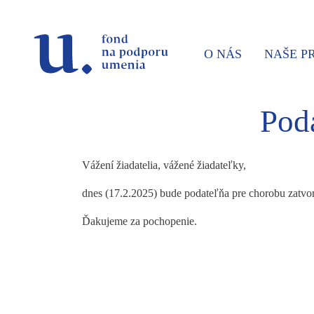
Prejsť na navigáciu
Prejsť na vyhľadávanie
Prejsť na obsah
O NÁS
NAŠE 
Pod
Vážení žiadatelia, vážené žiadateľky,
dnes (17.2.2025) bude podateľňa pre chorobu zatvo
Ďakujeme za pochopenie.