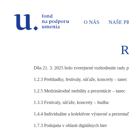
Prejsť na navigáciu
Prejsť na vyhľadávanie
Prejsť na obsah
O NÁS
NAŠE 
R
Dňa 21. 3. 2025 bolo zverejnené rozhodnutie rady 
1.2.3 Prehliadky, festivaly, súťaže, koncerty – tanec
1.2.5 Medzinárodné mobility a prezentácie – tanec
1.3.3 Festivaly, súťaže, koncerty – hudba
1.4.4 Individuálne a kolektívne výstavné a prezentač
1.7.3 Podujatia v oblasti digitálnych hier