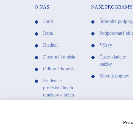
O NÁS
NAŠE PROGRAMY
Fond
Štruktúra podpor
Rada
Podporované obla
Riaditeľ
Výzvy
Dozorná komisia
Často kladené
otázky
Odborné komisie
Slovník pojmov
Evidencia
profesionálnych
umelcov a iných
profesionálov v
kultúre
Kontakty
Pre 
Projekty