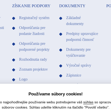
ZÍSKANIE PODPORY
DOKUMENTY
PO
y
Registračný systém
Základné
dokumenty
sti
Odporúčania pre
podanie žiadosti
Predpisy upravujúce
podpornú činnosť
Odporúčania pre
podporené projekty
Dokumenty pre
vyúčtovanie
Rozhodnutia rady
Výročné správy
Zoznam projektov
Zápisnice
Logo
Ostatné dokumenty
Vzory a tlačivá
Používame súbory cookies!
Vzory a tlačivá
čo najpohodlnejšie používanie webu potrebujeme váš
súhlas
so spraco
Hospodárenie fondu
súborov cookies. Súhlas udelíte kliknutím na tlačidlo "Povoliť všetko".