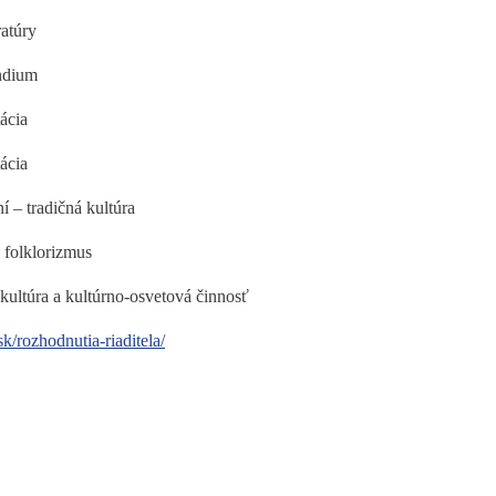
ratúry
endium
ácia
ácia
í – tradičná kultúra
a folklorizmus
 kultúra a kultúrno-osvetová činnosť
k/rozhodnutia-riaditela/