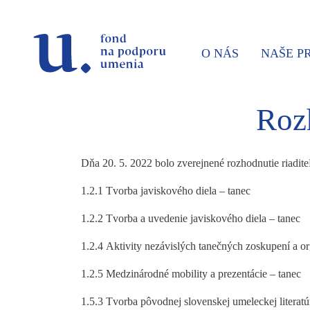
Prejsť na navigáciu
Prejsť na vyhľadávanie
Prejsť na obsah
O NÁS
NAŠE 
Rozh
Dňa 20. 5. 2022 bolo zverejnené rozhodnutie riadi
1.2.1 Tvorba javiskového diela – tanec
1.2.2 Tvorba a uvedenie javiskového diela – tanec
1.2.4 Aktivity nezávislých tanečných zoskupení a o
1.2.5 Medzinárodné mobility a prezentácie – tanec
1.5.3 Tvorba pôvodnej slovenskej umeleckej literat