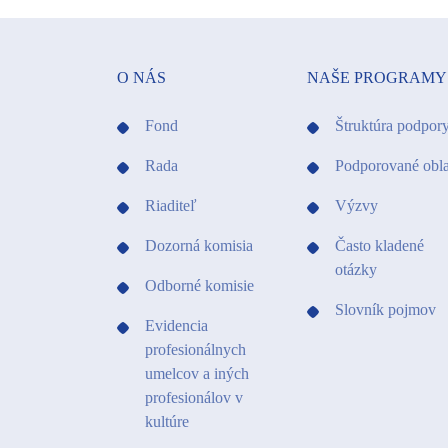
O NÁS
NAŠE PROGRAMY
Fond
Štruktúra podpor
Rada
Podporované obla
Riaditeľ
Výzvy
Dozorná komisia
Často kladené
otázky
Odborné komisie
Slovník pojmov
Evidencia
profesionálnych
umelcov a iných
profesionálov v
kultúre