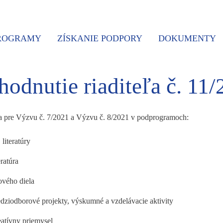
PROGRAMY
ZÍSKANIE PODPORY
DOKUMENTY
odnutie riaditeľa č. 11
ľa pre Výzvu č. 7/2021 a Výzvu č. 8/2021 v podprogramoch:
literatúry
ratúra
ového diela
dziodborové projekty, výskumné a vzdelávacie aktivity
eatívny priemysel