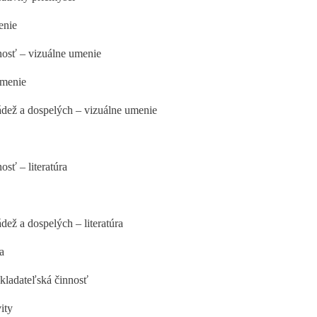
enie
nosť – vizuálne umenie
umenie
ládež a dospelých – vizuálne umenie
sť – literatúra
ádež a dospelých – literatúra
a
kladateľská činnosť
ity