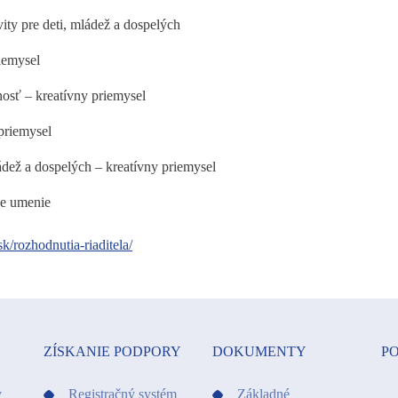
ity pre deti, mládež a dospelých
iemysel
osť – kreatívny priemysel
priemysel
ládež a dospelých – kreatívny priemysel
ne umenie
k/rozhodnutia-riaditela/
ZÍSKANIE PODPORY
DOKUMENTY
PO
y
Registračný systém
Základné