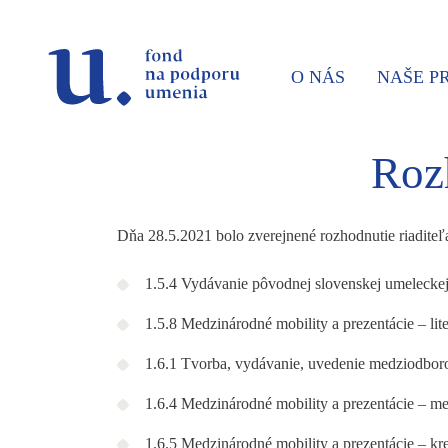
Prejsť na navigáciu
Prejsť na vyhľadávanie
Prejsť na obsah
O NÁS
NAŠE 
Rozh
Dňa 28.5.2021 bolo zverejnené rozhodnutie riadite
1.5.4 Vydávanie pôvodnej slovenskej umeleckej 
1.5.8 Medzinárodné mobility a prezentácie – lite
1.6.1 Tvorba, vydávanie, uvedenie medziodbor
1.6.4 Medzinárodné mobility a prezentácie – me
1.6.5 Medzinárodné mobility a prezentácie – kr