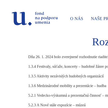
Prejsť na navigáciu
Prejsť na vyhľadávanie
Prejsť na obsah
O NÁS
NAŠE 
Roz
Dňa 26. 1. 2024 bolo zverejnené rozhodnutie riadit
1.3.4 Festivaly, súťaže, koncerty – hudobné žánre p
1.3.5 Aktivity nezávislých hudobných organizácií
1.3.6 Medzinárodné mobility a prezentácie – hudba
5.2.1 Vedecko-výskumná a prezentačná činnosť – 
5.2.3 A Nové stále expozície – múzeá