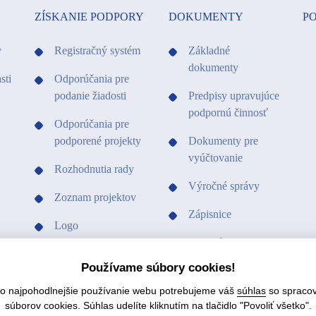
ZÍSKANIE PODPORY
DOKUMENTY
PO
y
Registračný systém
Základné
dokumenty
sti
Odporúčania pre
podanie žiadosti
Predpisy upravujúce
podpornú činnosť
Odporúčania pre
podporené projekty
Dokumenty pre
vyúčtovanie
Rozhodnutia rady
Výročné správy
Zoznam projektov
Zápisnice
Logo
Ostatné dokumenty
Vzory a tlačivá
Používame súbory cookies!
Vzory a tlačivá
čo najpohodlnejšie používanie webu potrebujeme váš
súhlas
so spraco
Hospodárenie fondu
súborov cookies. Súhlas udelíte kliknutím na tlačidlo "Povoliť všetko".