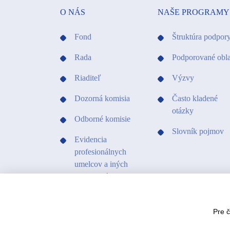
O NÁS
NAŠE PROGRAMY
Fond
Štruktúra podpor
Rada
Podporované obla
Riaditeľ
Výzvy
Dozorná komisia
Často kladené
otázky
Odborné komisie
Slovník pojmov
Evidencia
profesionálnych
umelcov a iných
profesionálov v
kultúre
Kontakty
Pre 
Projekty