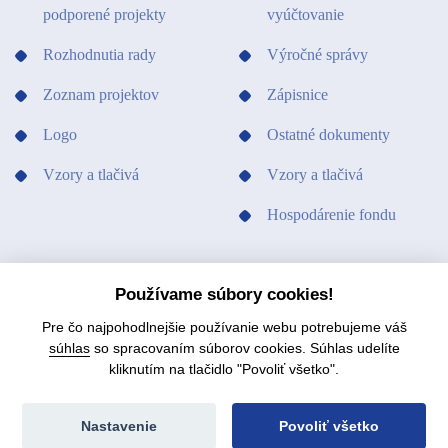
podporené projekty
vyúčtovanie
Rozhodnutia rady
Výročné správy
Zoznam projektov
Zápisnice
Logo
Ostatné dokumenty
Vzory a tlačivá
Vzory a tlačivá
Hospodárenie fondu
PODPORILI SME
KONTAKTY
Používame súbory cookies!
Pre čo najpohodlnejšie používanie webu potrebujeme váš
súhlas
so spracovaním súborov cookies. Súhlas udelíte
kliknutím na tlačidlo "Povoliť všetko".
© 2021 Fond na podporu umenia.
Mapa stránok
Nastavenie
Povoliť všetko