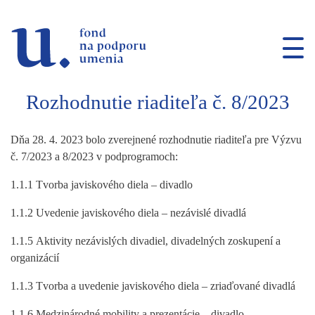
Prejsť na navigáciu
Prejsť na vyhľadávanie
Prejsť na obsah
Rozhodnutie riaditeľa č. 8/2023
Dňa 28. 4. 2023 bolo zverejnené rozhodnutie riaditeľa pre Výzvu
č. 7/2023 a 8/2023 v podprogramoch:
1.1.1 Tvorba javiskového diela – divadlo
1.1.2 Uvedenie javiskového diela – nezávislé divadlá
1.1.5 Aktivity nezávislých divadiel, divadelných zoskupení a
organizácií
1.1.3 Tvorba a uvedenie javiskového diela – zriaďované divadlá
1.1.6 Medzinárodné mobility a prezentácie – divadlo