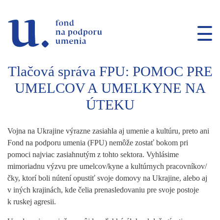
Prejsť na navigáciu
Prejsť na vyhľadávanie
Prejsť na obsah
Tlačová správa FPU: POMOC PRE
UMELCOV A UMELKYNE NA
ÚTEKU
Vojna na Ukrajine výrazne zasiahla aj umenie a kultúru, preto ani
Fond na podporu umenia (FPU) nemôže zostať bokom pri
pomoci najviac zasiahnutým z tohto sektora. Vyhlásime
mimoriadnu
výzvu pre umelcov/kyne a kultúrnych pracovníkov/
čky, ktorí boli nútení opustiť svoje domovy na Ukrajine, alebo aj
v iných krajinách, kde čelia prenasledovaniu pre svoje postoje
k ruskej agresii.