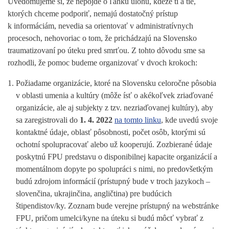
Uvedomujeme si, že nepôjde o ľahkú úlohu, kdeže tí a tie,
ktorých chceme podporiť, nemajú dostatočný prístup
k informáciám, nevedia sa orientovať v administratívnych
procesoch, nehovoriac o tom, že prichádzajú na Slovensko
traumatizovaní po úteku pred smrťou. Z tohto dôvodu sme sa
rozhodli, že pomoc budeme organizovať v dvoch krokoch:
Požiadame organizácie, ktoré na Slovensku celoročne pôsobia
v oblasti umenia a kultúry (môže ísť o akékoľvek zriaďované
organizácie, ale aj subjekty z tzv. nezriaďovanej kultúry), aby
sa zaregistrovali do
1. 4. 2022
na tomto linku
, kde uvedú svoje
kontaktné údaje, oblasť pôsobnosti, počet osôb, ktorými sú
ochotní spolupracovať alebo už kooperujú. Zozbierané údaje
poskytnú FPU predstavu o disponibilnej kapacite organizácií a
momentálnom dopyte po spolupráci s nimi, no predovšetkým
budú zdrojom informácií (prístupný bude v troch jazykoch –
slovenčina, ukrajinčina, angličtina) pre budúcich
štipendistov/ky. Zoznam bude verejne prístupný na webstránke
FPU, pričom umelci/kyne na úteku si budú môcť vybrať z