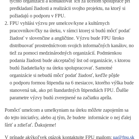
týchto organizácií a kontaktovať ich za účelom spolupráce pri
predkladaní žiadosti a realizácii svojho projektu, na ktorý si
požiadajú o podporu v FPU.
FPU vyhlási výzvu pre umelcov/kyne a kultúrnych
pracovníkov/čky na úteku, v rámci ktorej si budú môcť podať
žiadosť v slovenčine a angličtine. Výzvu bude FPU široko
distribuovať prostredníctvom svojich informačných kanálov, no
tiež za pomoci medzinárodných organizácií. Podmienkou
podania žiadosti bude akceptačný list od organizácie, s ktorou
budú žiadatelia/ky na úteku spolupracovať. Samotné
organizácie si nebudú môcť podať žiadosť, keďže pôjde
o podporu formou štipendia na 6 mesiacov, ktorého výška bude
stanovená tak, ako pri štandardných štipendiách FPU. Ďalšie
parametre výzvy budú zverejnené na začiatku apríla.
Pomôcť umelcom a umelkyniam na úteku môžete zapojením sa
do tejto iniciatívy, alebo aj tým, že budete informácie o nej ďalej
šíriť a zdieľať. Ďakujeme!
V prípade akýkoľvek otázok kontaktujte FPU mailom:
ua@fpu.sk