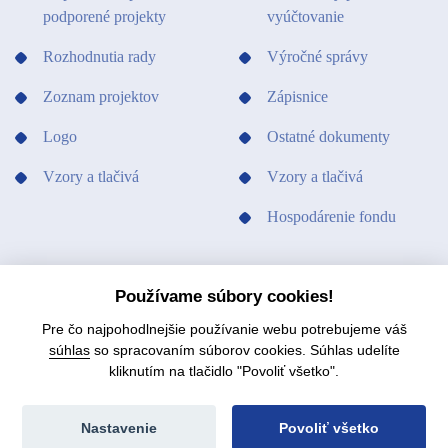
podporené projekty
vyúčtovanie
Rozhodnutia rady
Výročné správy
Zoznam projektov
Zápisnice
Logo
Ostatné dokumenty
Vzory a tlačivá
Vzory a tlačivá
Hospodárenie fondu
PODPORILI SME
KONTAKTY
Používame súbory cookies!
Pre čo najpohodlnejšie používanie webu potrebujeme váš
súhlas
so spracovaním súborov cookies. Súhlas udelíte
kliknutím na tlačidlo "Povoliť všetko".
© 2021 Fond na podporu umenia.
Mapa stránok
Nastavenie
Povoliť všetko