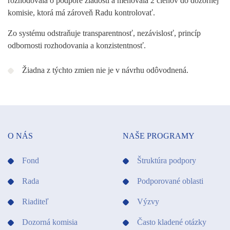
rozhodovala o podpore žiadostí a menovala 2 členov do dozornej
komisie, ktorá má zároveň Radu kontrolovať.
Zo systému odstraňuje transparentnosť, nezávislosť, princíp
odbornosti rozhodovania a konzistentnosť.
Žiadna z týchto zmien nie je v návrhu odôvodnená.
O NÁS
NAŠE PROGRAMY
Fond
Štruktúra podpory
Rada
Podporované oblasti
Riaditeľ
Výzvy
Dozorná komisia
Často kladené otázky