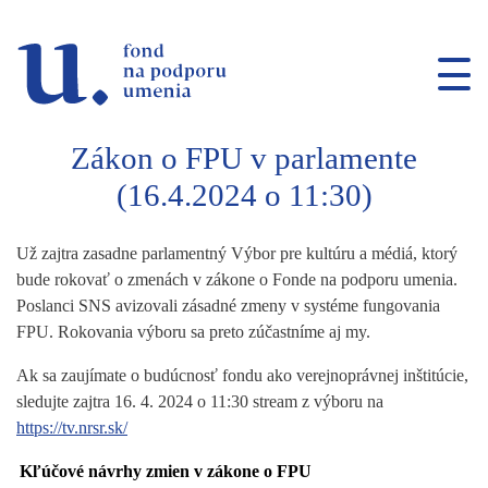
Prejsť na navigáciu
Prejsť na vyhľadávanie
Prejsť na obsah
Zákon o FPU v parlamente
(16.4.2024 o 11:30)
Už zajtra zasadne parlamentný Výbor pre kultúru a médiá, ktorý
bude rokovať o zmenách v zákone o Fonde na podporu umenia.
Poslanci SNS avizovali zásadné zmeny v systéme fungovania
FPU. Rokovania výboru sa preto zúčastníme aj my.
Ak sa zaujímate o budúcnosť fondu ako verejnoprávnej inštitúcie,
sledujte zajtra 16. 4. 2024 o 11:30 stream z výboru na
https://tv.nrsr.sk/
Kľúčové návrhy zmien v zákone o FPU