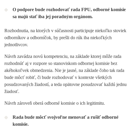
O podpore bude rozhodovať rada FPU, odborné komisie
sa majú stať iba jej poradným orgánom.
Rozhodnutia, na ktorých v súčasnosti participuje niekoľko stoviek
odborníkov a odborníčok, by prešli do rúk iba niekoľkých
jednotlivcov.
Návrh zavádza novú kompetenciu, na základe ktorej môže rada
rozhodnúť aj v rozpore so stanoviskom odbornej komisie bez
akéhokoľvek obmedzenia. Nie je jasné, na základe čoho tak rada
bude môcť robiť, či bude rozhodovať v kontexte všetkých
posudzovaných žiadostí, a teda opätovne posudzovať každú jednu
žiadosť.
Návrh zároveň oberá odborné komisie o ich legitimitu.
Rada bude môcť svojvoľne menovať a rušiť odborné
komisie.