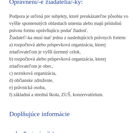
Oprávnení/-é žiadatelia/-ky:
Podpora je určená pre subjekty, ktoré preukázateľne pôsobia vo
vyššie spomenutých oblastiach umenia alebo majú príslušnú
právnu formu oprávňujúcu podať žiadosť.
Žiadateľ/-ka musí mať jednu z nasledujúcich právnych foriem:
a) rozpočtová alebo príspevková organizácia, ktorej
zriaďovateľom je vyšší územný celok,
b) rozpočtová alebo príspevková organizácia, ktorej
zriaďovateľom je obec,
c) nezisková organizácia,
d) občianske združenie,
e) právnická osoba,
f) základná a stredná škola, ZUŠ, konzervatórium.
Doplňujúce informácie