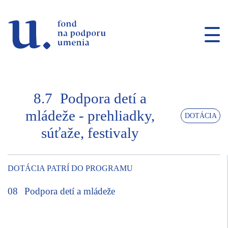
Prejsť na navigáciu
Prejsť na vyhľadávanie
Prejsť na obsah
8.7
Podpora detí a
mládeže - prehliadky,
DOTÁCIA
súťaže, festivaly
DOTÁCIA PATRÍ DO PROGRAMU
08
Podpora detí a mládeže