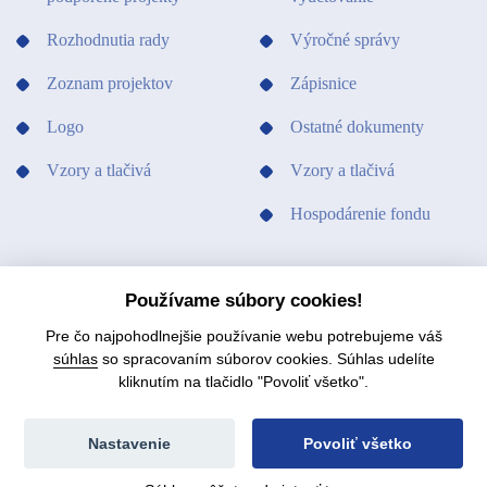
Rozhodnutia rady
Výročné správy
Zoznam projektov
Zápisnice
Logo
Ostatné dokumenty
Vzory a tlačivá
Vzory a tlačivá
Hospodárenie fondu
PODPORILI SME
KONTAKTY
Používame súbory cookies!
Pre čo najpohodlnejšie používanie webu potrebujeme váš
súhlas
so spracovaním súborov cookies. Súhlas udelíte
kliknutím na tlačidlo "Povoliť všetko".
© 2021 Fond na podporu umenia.
Mapa stránok
Nastavenie
Povoliť všetko