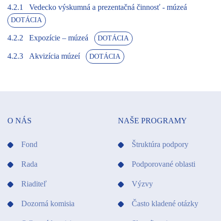
4.2.1
Vedecko výskumná a prezentačná činnosť - múzeá
DOTÁCIA
4.2.2
Expozície – múzeá
DOTÁCIA
4.2.3
Akvizícia múzeí
DOTÁCIA
O NÁS
NAŠE PROGRAMY
Fond
Štruktúra podpory
Rada
Podporované oblasti
Riaditeľ
Výzvy
Dozorná komisia
Často kladené otázky