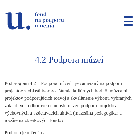
Prejsť na navigáciu
Prejsť na vyhľadávanie
Prejsť na obsah
4.2
Podpora múzeí
Podprogram 4.2 – Podpora múzeí – je zameraný na podporu
projektov z oblasti tvorby a šírenia kultúrnych hodnôt múzeami,
projektov podporujúcich rozvoj a skvalitnenie výkonu vybraných
základných odborných činností múzeí, podporu projektov
výchovných a vzdelávacích aktivít (muzeálna pedagogika) a
rozšírenia zbierkových fondov.
Podpora je určená na: