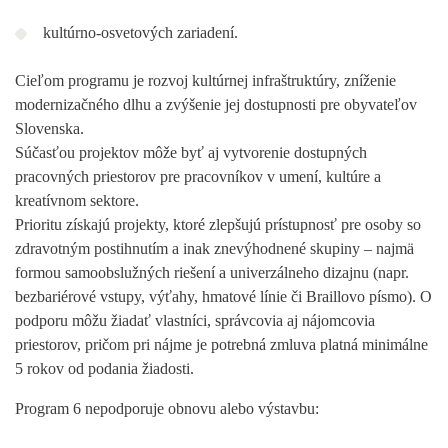
kultúrno-osvetových zariadení.
Cieľom programu je rozvoj kultúrnej infraštruktúry, zníženie
modernizačného dlhu a zvýšenie jej dostupnosti pre obyvateľov
Slovenska.
Súčasťou projektov môže byť aj vytvorenie dostupných
pracovných priestorov pre pracovníkov v umení, kultúre a
kreatívnom sektore.
Prioritu získajú projekty, ktoré zlepšujú prístupnosť pre osoby so
zdravotným postihnutím a inak znevýhodnené skupiny – najmä
formou samoobslužných riešení a univerzálneho dizajnu (napr.
bezbariérové vstupy, výťahy, hmatové línie či Braillovo písmo). O
podporu môžu žiadať vlastníci, správcovia aj nájomcovia
priestorov, pričom pri nájme je potrebná zmluva platná minimálne
5 rokov od podania žiadosti.
Program 6 nepodporuje obnovu alebo výstavbu: