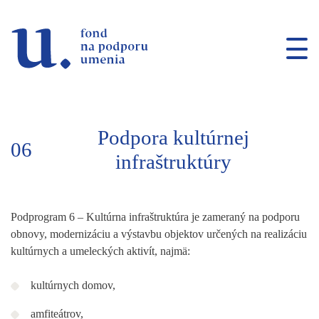
Prejsť na navigáciu
Prejsť na vyhľadávanie
Prejsť na obsah
Podpora kultúrnej
06
infraštruktúry
Podprogram 6 – Kultúrna infraštruktúra je zameraný na podporu
obnovy, modernizáciu a výstavbu objektov určených na realizáciu
kultúrnych a umeleckých aktivít, najmä:
kultúrnych domov,
amfiteátrov,