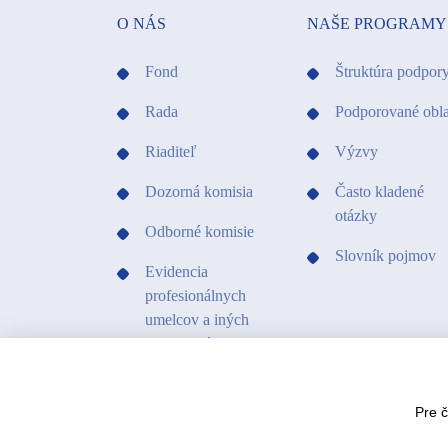
O NÁS
NAŠE PROGRAMY
Fond
Štruktúra podpor
Rada
Podporované obla
Riaditeľ
Výzvy
Dozorná komisia
Často kladené
otázky
Odborné komisie
Slovník pojmov
Evidencia
profesionálnych
umelcov a iných
profesionálov v
kultúre
Kontakty
Pre 
Projekty