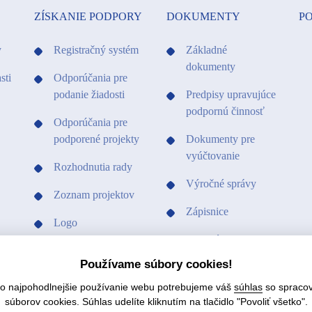
ZÍSKANIE PODPORY
DOKUMENTY
PO
y
Registračný systém
Základné
dokumenty
sti
Odporúčania pre
podanie žiadosti
Predpisy upravujúce
podpornú činnosť
Odporúčania pre
podporené projekty
Dokumenty pre
vyúčtovanie
Rozhodnutia rady
Výročné správy
Zoznam projektov
Zápisnice
Logo
Ostatné dokumenty
Vzory a tlačivá
Používame súbory cookies!
Vzory a tlačivá
čo najpohodlnejšie používanie webu potrebujeme váš
súhlas
so spraco
Hospodárenie fondu
súborov cookies. Súhlas udelíte kliknutím na tlačidlo "Povoliť všetko".