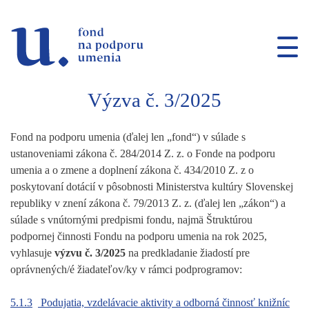
Prejsť na navigáciu
Prejsť na vyhľadávanie
Prejsť na obsah
Výzva č. 3/2025
Fond na podporu umenia (ďalej len „fond“) v súlade s
ustanoveniami zákona č. 284/2014 Z. z. o Fonde na podporu
umenia a o zmene a doplnení zákona č. 434/2010 Z. z o
poskytovaní dotácií v pôsobnosti Ministerstva kultúry Slovenskej
republiky v znení zákona č. 79/2013 Z. z. (ďalej len „zákon“) a
súlade s vnútornými predpismi fondu, najmä Štruktúrou
podpornej činnosti Fondu na podporu umenia na rok 2025,
vyhlasuje
výzvu
č. 3/2025
na predkladanie žiadostí pre
oprávnených/é žiadateľov/ky v rámci podprogramov:
5.1.3
Podujatia, vzdelávacie aktivity a odborná činnosť knižníc