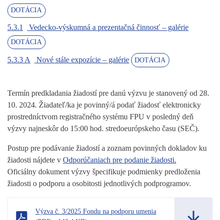
DOTÁCIA
5.3.1
Vedecko-výskumná a prezentačná činnosť – galérie
DOTÁCIA
5.3.3 A
Nové stále expozície – galérie
DOTÁCIA
Termín predkladania žiadostí pre danú výzvu je stanovený od 28.
10. 2024. Žiadateľ/ka je povinný/á podať žiadosť elektronicky
prostredníctvom registračného systému FPU v posledný deň
výzvy najneskôr do 15:00 hod. stredoeurópskeho času (SEČ).
Postup pre podávanie žiadostí a zoznam povinných dokladov ku
žiadosti nájdete v
Odporúčaniach pre podanie žiadosti.
Oficiálny dokument výzvy špecifikuje podmienky predloženia
žiadosti o podporu a osobitosti jednotlivých podprogramov.
Výzva č. 3/2025 Fondu na podporu umenia