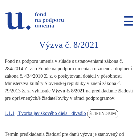
Prejsť na navigáciu
Prejsť na vyhľadávanie
Prejsť na obsah
Výzva č. 8/2021
Fond na podporu umenia v súlade s ustanoveniami zákona č.
284/2014 Z. z. o Fonde na podporu umenia a o zmene a doplnení
zákona č. 434/2010 Z. z. o poskytovaní dotácií v pôsobnosti
Ministerstva kultúry Slovenskej republiky v znení zákona č.
79/2013 Z. z. vyhlasuje
Výzvu č. 8/2021
na predkladanie žiadostí
pre oprávnených/é žiadateľov/ky v rámci podprogramov:
1.1.1
Tvorba javiskového diela - divadlo
ŠTIPENDIUM
Termín predkladania žiadostí pre danú výzvu je stanovený od