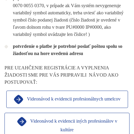
0070 0055 0370, v prípade ak Vám systém nevygeneruje
variabilný symbol automaticky, treba uviesť ako variabilný
symbol číslo podanej žiadosti (číslo žiadosti je uvedené v
ľavom dolnom rohu v tvare PU#0000 IP#0000, ako
variabilný symbol uvádzajte len číslice! )
potvrdenie o platbe je potrebné poslať poštou spolu so
žiadosťou na hore uvedenú adresu
PRE UĽAHČENIE REGISTRÁCIE A VYPLNENIA
ŽIADOSTI SME PRE VÁS PRIPRAVILI NÁVOD AKO
POSTUPOVAŤ:
Videonávod k evidencii profesionálnych umelcov
Videonávod k evidencii iných profesionálov v
kultúre