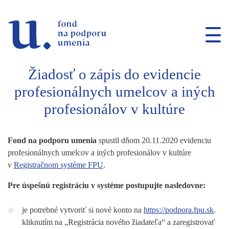
Prejsť na navigáciu
Prejsť na vyhľadávanie
Prejsť na obsah
Žiadosť o zápis do evidencie
profesionálnych umelcov a iných
profesionálov v kultúre
Fond na podporu umenia
spustil dňom 20.11.2020 evidenciu
profesionálnych umelcov a iných profesionálov v kultúre
v
Registračnom systéme FPU
.
Pre úspešnú registráciu v systéme postupujte nasledovne:
je potrebné vytvoriť si nové konto na
https://podpora.fpu.sk
.
kliknutím na „Registrácia nového žiadateľa“ a zaregistrovať