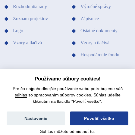
Rozhodnutia rady
Výročné správy
Zoznam projektov
Zápisnice
Logo
Ostatné dokumenty
Vzory a tlačivá
Vzory a tlačivá
Hospodárenie fondu
PODPORILI SME
KONTAKTY
Používame súbory cookies!
Pre čo najpohodlnejšie používanie webu potrebujeme váš
súhlas
so spracovaním súborov cookies. Súhlas udelíte
kliknutím na tlačidlo "Povoliť všetko".
© 2021 Fond na podporu umenia.
Mapa stránok
Nastavenie
Povoliť všetko
Súhlas môžete
odmietnuť tu
.