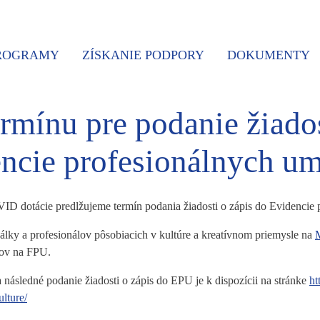
PROGRAMY
ZÍSKANIE PODPORY
DOKUMENTY
ermínu pre podanie žiados
ncie profesionálnych u
 dotácie predlžujeme termín podania žiadosti o zápis do Evidencie
lky a profesionálov pôsobiacich v kultúre a kreatívnom priemysle na
M
cov na FPU.
následné podanie žiadosti o zápis do EPU je k dispozícii na stránke
ht
lture/