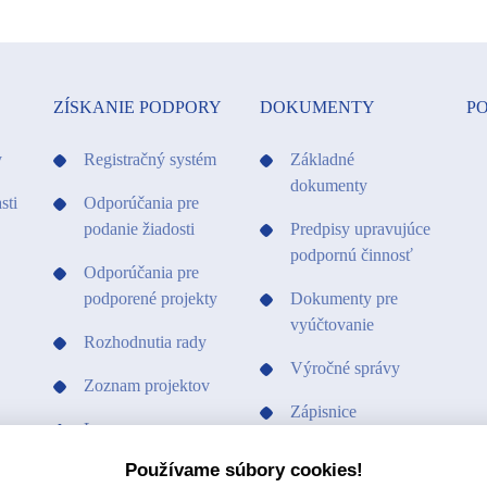
ZÍSKANIE PODPORY
DOKUMENTY
PO
y
Registračný systém
Základné
dokumenty
sti
Odporúčania pre
podanie žiadosti
Predpisy upravujúce
podpornú činnosť
Odporúčania pre
podporené projekty
Dokumenty pre
vyúčtovanie
Rozhodnutia rady
Výročné správy
Zoznam projektov
Zápisnice
Logo
Ostatné dokumenty
Používame súbory cookies!
Vzory a tlačivá