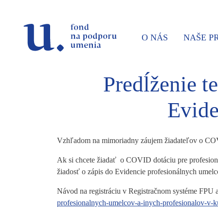
Prejsť na navigáciu
Prejsť na vyhľadávanie
Prejsť na obsah
O NÁS
NAŠE 
Predĺženie t
Evide
Vzhľadom na mimoriadny záujem žiadateľov o COVID
Ak si chcete žiadať o COVID dotáciu pre profesioná
žiadosť o zápis do Evidencie profesionálnych umel
Návod na registráciu v Registračnom systéme FPU a 
profesionalnych-umelcov-a-inych-profesionalov-v-ku