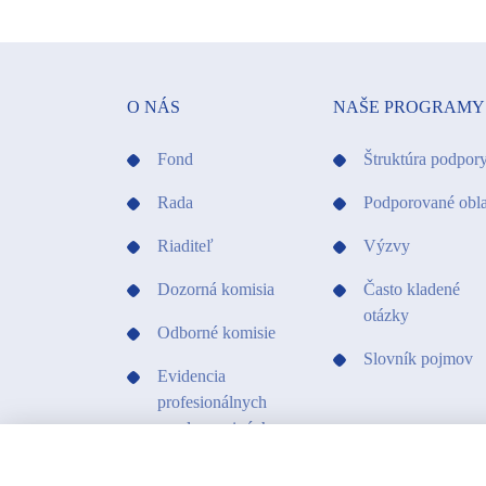
O NÁS
NAŠE PROGRAMY
Fond
Štruktúra podpor
Rada
Podporované obla
Riaditeľ
Výzvy
Dozorná komisia
Často kladené
otázky
Odborné komisie
Slovník pojmov
Evidencia
profesionálnych
umelcov a iných
profesionálov v
kultúre