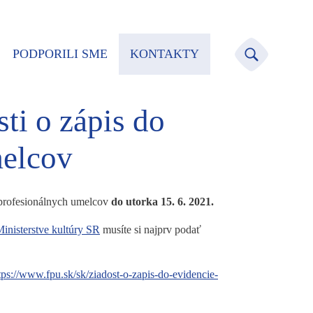
PODPORILI SME
KONTAKTY
ti o zápis do
melcov
 profesionálnych umelcov
do utorka 15. 6. 2021.
inisterstve kultúry SR
musíte si najprv podať
tps://www.fpu.sk/sk/ziadost-o-zapis-do-evidencie-