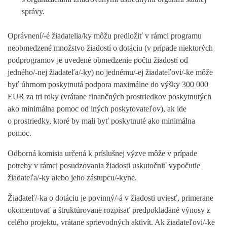
správy.
Oprávnení/-é žiadatelia/ky môžu predložiť v rámci programu
neobmedzené množstvo žiadostí o dotáciu (v prípade niektorých
podprogramov je uvedené obmedzenie počtu žiadostí od
jedného/-nej žiadateľa/-ky) no jednému/-ej žiadateľovi/-ke môže
byť úhrnom poskytnutá podpora maximálne do výšky 300 000
EUR za tri roky (vrátane finančných prostriedkov poskytnutých
ako minimálna pomoc od iných poskytovateľov), ak ide
o prostriedky, ktoré by mali byť poskytnuté ako minimálna
pomoc.
Odborná komisia určená k príslušnej výzve môže v prípade
potreby v rámci posudzovania žiadosti uskutočniť vypočutie
žiadateľa/-ky alebo jeho zástupcu/-kyne.
Žiadateľ/-ka o dotáciu je povinný/-á v žiadosti uviesť, primerane
okomentovať a štruktúrovane rozpísať predpokladané výnosy z
celého projektu, vrátane sprievodných aktivít. Ak žiadateľovi/-ke