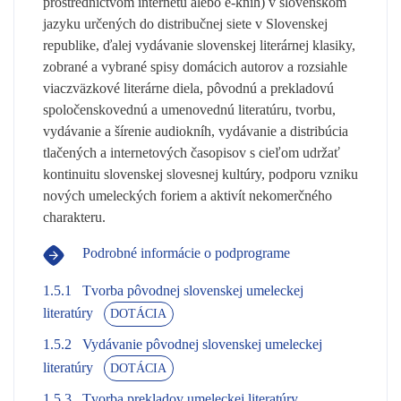
prostredníctvom internetu alebo e-kníh) v slovenskom
jazyku určených do distribučnej siete v Slovenskej
republike, ďalej vydávanie slovenskej literárnej klasiky,
zobrané a vybrané spisy domácich autorov a rozsiahle
viaczväzkové literárne diela, pôvodnú a prekladovú
spoločenskovednú a umenovednú literatúru, tvorbu,
vydávanie a šírenie audiokníh, vydávanie a distribúcia
tlačených a internetových časopisov s cieľom udržať
kontinuitu slovenskej slovesnej kultúry, podporu vzniku
nových umeleckých foriem a aktivít nekomerčného
charakteru.
Podrobné informácie o podprograme
1.5.1
Tvorba pôvodnej slovenskej umeleckej
literatúry
DOTÁCIA
1.5.2
Vydávanie pôvodnej slovenskej umeleckej
literatúry
DOTÁCIA
1.5.3
Tvorba prekladov umeleckej literatúry