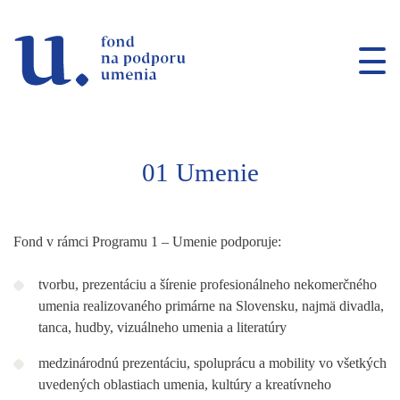
Prejsť na navigáciu
Prejsť na vyhľadávanie
Prejsť na obsah
01
Umenie
Fond v rámci Programu 1
– Umenie podporuje:
tvorbu, prezentáciu a šírenie profesionálneho neko­merčného
umenia realizovaného primárne na Slovensku, najmä divadla,
tanca, hudby, vizuálneho umenia a literatúry
medzinárodnú prezentáciu, spoluprácu a mobility vo všetkých
uvedených oblastiach umenia, kultúry a kreatívneho