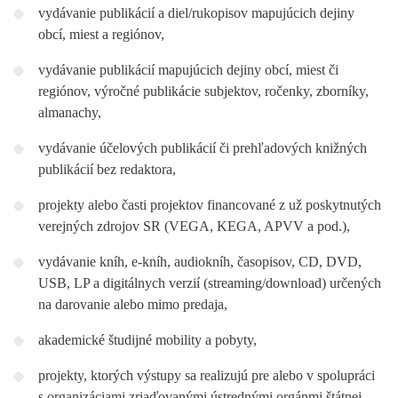
vydávanie publikácií a diel/rukopisov mapujúcich dejiny
obcí, miest a regiónov,
vydávanie publikácií mapujúcich dejiny obcí, miest či
regiónov, výročné publikácie subjektov, ročenky, zborníky,
almanachy,
vydávanie účelových publikácií či prehľadových knižných
publikácií bez redaktora,
projekty alebo časti projektov financované z už poskytnutých
verejných zdrojov SR (VEGA, KEGA, APVV a pod.),
vydávanie kníh, e-kníh, audiokníh, časopisov, CD, DVD,
USB, LP a digitálnych verzií (streaming/download) určených
na darovanie alebo mimo predaja
,
akademické študijné mobility a pobyty,
projekty, ktorých výstupy sa realizujú pre alebo v spolupráci
s organizáciami zriaďovanými ústrednými orgánmi štátnej