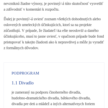
nevzniknú žiadne výnosy, je povinný/-á túto skutočnosť vysvetliť
a zdôvodniť v komentári k rozpočtu.
Ďalej je povinný/-á uviesť zoznam všetkých dohodnutých alebo
oslovených umeleckých účinkujúcich, ktorí sa na projekte
zúčastňujú. V prípade, že žiadateľ/-ka ešte neoslovil/-a daného
účinkujúceho, musí to jasne uviesť, v opačnom prípade bude fond
pristupovať k takejto žiadosti ako k nepravdivej a môže ju vyradiť
z formálnych dôvodov.
PODPROGRAM
1.1
Divadlo
je zameraný na podporu činoherného divadla,
hudobno-dramatického divadla, bábkového divadla,
divadla pre deti a mládež a iných alternatívnych foriem