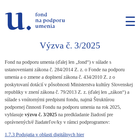
Prejsť na navigáciu
Prejsť na vyhľadávanie
Prejsť na obsah
Výzva č. 3/2025
Fond na podporu umenia (ďalej len „fond“) v súlade s
ustanoveniami zákona č. 284/2014 Z. z. o Fonde na podporu
umenia a o zmene a doplnení zákona č. 434/2010 Z. z o
poskytovaní dotácií v pôsobnosti Ministerstva kultúry Slovenskej
republiky v znení zákona č. 79/2013 Z. z. (ďalej len „zákon“) a
súlade s vnútornými predpismi fondu, najmä Štruktúrou
podpornej činnosti Fondu na podporu umenia na rok 2025,
vyhlasuje
výzvu
č. 3/2025
na predkladanie žiadostí pre
oprávnených/é žiadateľov/ky v rámci podprogramov:
1.7.3 Podujatia v oblasti digitálnych hier