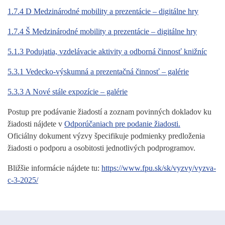
1.7.4 D Medzinárodné mobility a prezentácie – digitálne hry
1.7.4 Š Medzinárodné mobility a prezentácie – digitálne hry
5.1.3 Podujatia, vzdelávacie aktivity a odborná činnosť knižníc
5.3.1 Vedecko-výskumná a prezentačná činnosť – galérie
5.3.3 A Nové stále expozície – galérie
Postup pre podávanie žiadostí a zoznam povinných dokladov ku
žiadosti nájdete v
Odporúčaniach pre podanie žiadosti.
Oficiálny dokument výzvy špecifikuje podmienky predloženia
žiadosti o podporu a osobitosti jednotlivých podprogramov.
Bližšie informácie nájdete tu:
https://www.fpu.sk/sk/vyzvy/vyzva-
c-3-2025/