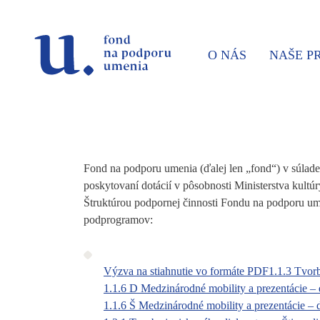
Prejsť na navigáciu
Prejsť na vyhľadávanie
Prejsť na obsah
O NÁS
NAŠE 
Fond na podporu umenia (ďalej len „fond“) v súlad
poskytovaní dotácií v pôsobnosti Ministerstva kultú
Štruktúrou podpornej činnosti Fondu na podporu um
podprogramov:
Výzva na stiahnutie vo formáte PDF
1.1.3 Tvorb
1.1.6 D Medzinárodné mobility a prezentácie – 
1.1.6 Š Medzinárodné mobility a prezentácie – 