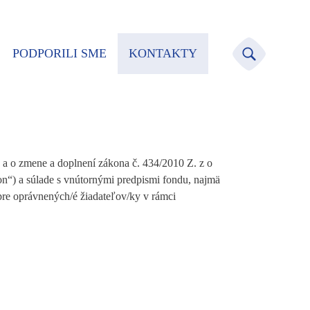
PODPORILI SME
KONTAKTY
 a o zmene a doplnení zákona č. 434/2010 Z. z o
kon“) a súlade s vnútornými predpismi fondu, najmä
 pre oprávnených/é žiadateľov/ky v rámci