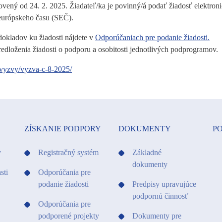
novený od 24. 2. 2025. Žiadateľ/ka je povinný/á podať žiadosť elektro
európskeho času (SEČ).
dokladov ku žiadosti nájdete v
Odporúčaniach pre podanie žiadosti.
dloženia žiadosti o podporu a osobitosti jednotlivých podprogramov.
/vyzvy/vyzva-c-8-2025/
ZÍSKANIE PODPORY
DOKUMENTY
PO
y
Registračný systém
Základné
dokumenty
sti
Odporúčania pre
podanie žiadosti
Predpisy upravujúce
podpornú činnosť
Odporúčania pre
podporené projekty
Dokumenty pre