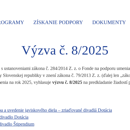
PROGRAMY
ZÍSKANIE PODPORY
DOKUMENTY
Výzva č. 8/2025
e s ustanoveniami zákona č. 284/2014 Z. z. o Fonde na podporu umenia
ry Slovenskej republiky v znení zákona č. 79/2013 Z. z. (ďalej len „zá
enia na rok 2025, vyhlasuje
výzvu č. 8/2025
na predkladanie žiadostí
a a uvedenie javiskového diela – zriaďované divadlá Dotácia
divadlo Dotácia
divadlo Štipendium