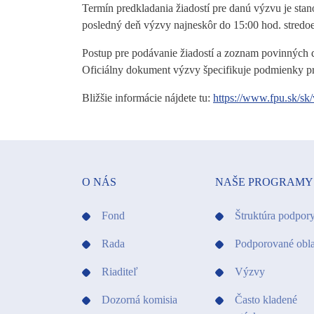
Termín predkladania žiadostí pre danú výzvu je sta
posledný deň výzvy najneskôr do 15:00 hod. stredo
Postup pre podávanie žiadostí a zoznam povinných 
Oficiálny dokument výzvy špecifikuje podmienky pre
Bližšie informácie nájdete tu:
https://www.fpu.sk/sk
O NÁS
NAŠE PROGRAMY
Fond
Štruktúra podpor
Rada
Podporované obla
Riaditeľ
Výzvy
Dozorná komisia
Často kladené