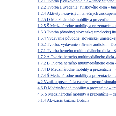
1.2.1 Tvorba javiskového diela – tanec Štipend
1.2.2 Tvorba a uvedenie javiskového diela – ta
1.2.4 Aktivity nezávislých tanečných zoskupení
1.2.5 D Medzinárodné mobility a prezentácie – 
1.2.5 Š Medzinárodné mobility a prezentácie – 
1.5.3 Tvorba pôvodnej slovenskej umeleckej lit
1.5.4 Vydávanie pôvodnej slovenskej umeleckej 
1.6.2 Tvorba, vydávanie a šírenie audiokníh Do
1.7.1 Tvorba herného multimediálneho diela – 
1.7.2 A Tvorba herného multimediálneho diela 
1.7.2 B Tvorba herného multimediálneho diela 
1.7.4 D Medzinárodné mobility a prezentácie – 
1.7.4 Š Medzinárodné mobility a prezentácie – 
4.2 Vznik a prezentácia tvorby – neprofesionál
4.6 D Medzinárodné mobility a prezentácie – tr
4.6. Š Medzinárodné mobility a prezentácie – t
5.1.4 Akvizícia knižníc Dotácia