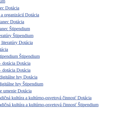
ium
nec Dotácia
 a organizácií Dotácia
tanec Dotácia
tanec Štipendium
eratúry Štipendium
literatúry Dotácia
tácia
štipendium Štipendium
– dotácia Dotácia
– dotácia Dotácia
digitálne hry Dotácia
digitálne hry Štipendium
ne umenie Dotácia
adičná kultúra a kultúrno-osvetová činnosť Dotácia
radičná kultúra a kultúrno-osvetová činnosť Štipendium