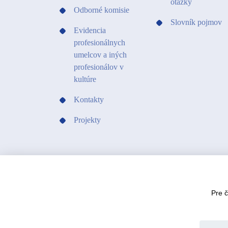
otázky
Odborné komisie
Slovník pojmov
Evidencia
profesionálnych
umelcov a iných
profesionálov v
kultúre
Kontakty
Projekty
Pre 
© 2021 Fond na podporu umenia.