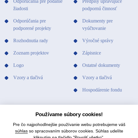
Odporúčania pre podanie
Predpisy upravujúce
žiadosti
podpornú činnosť
Odporúčania pre
Dokumenty pre
podporené projekty
vyúčtovanie
Rozhodnutia rady
Výročné správy
Zoznam projektov
Zápisnice
Logo
Ostatné dokumenty
Vzory a tlačivá
Vzory a tlačivá
Hospodárenie fondu
PODPORILI SME
KONTAKTY
Používame súbory cookies!
Pre čo najpohodlnejšie používanie webu potrebujeme váš
súhlas
so spracovaním súborov cookies. Súhlas udelíte
kliknutím na tlačidlo "Povoliť všetko".