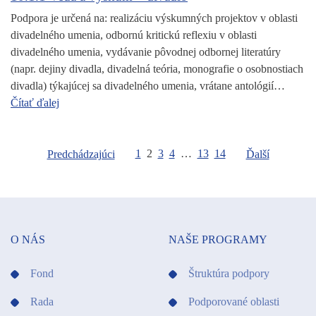
Podpora je určená na: realizáciu výskumných projektov v oblasti
divadelného umenia, odbornú kritickú reflexiu v oblasti
divadelného umenia, vydávanie pôvodnej odbornej literatúry
(napr. dejiny divadla, divadelná teória, monografie o osobnostiach
divadla) týkajúcej sa divadelného umenia, vrátane antológií…
Čítať ďalej
1
2
3
4
…
13
14
Predchádzajúci
Ďalší
O NÁS
NAŠE PROGRAMY
Fond
Štruktúra podpory
Rada
Podporované oblasti