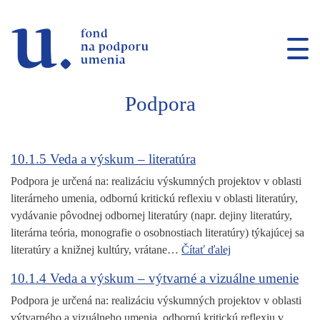
Prejsť na navigáciu
Prejsť na vyhľadávanie
Prejsť na obsah
Podpora
10.1.5 Veda a výskum – literatúra
Podpora je určená na: realizáciu výskumných projektov v oblasti
literárneho umenia, odbornú kritickú reflexiu v oblasti literatúry,
vydávanie pôvodnej odbornej literatúry (napr. dejiny literatúry,
literárna teória, monografie o osobnostiach literatúry) týkajúcej sa
literatúry a knižnej kultúry, vrátane…
Čítať ďalej
10.1.4 Veda a výskum – výtvarné a vizuálne umenie
Podpora je určená na: realizáciu výskumných projektov v oblasti
výtvarného a vizuálneho umenia, odbornú kritickú reflexiu v