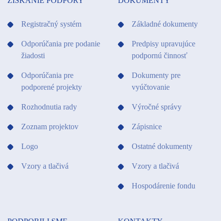
ZÍSKANIE PODPORY
DOKUMENTY
Registračný systém
Základné dokumenty
Odporúčania pre podanie
Predpisy upravujúce
žiadosti
podpornú činnosť
Odporúčania pre
Dokumenty pre
podporené projekty
vyúčtovanie
Rozhodnutia rady
Výročné správy
Zoznam projektov
Zápisnice
Logo
Ostatné dokumenty
Vzory a tlačivá
Vzory a tlačivá
Hospodárenie fondu