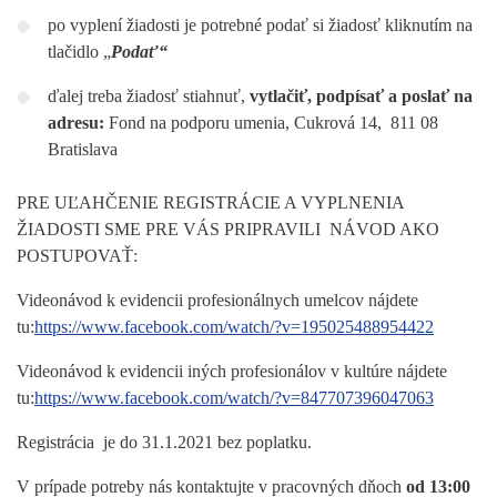
po vyplení žiadosti je potrebné podať si žiadosť kliknutím na
tlačidlo „
Podať“
ďalej treba žiadosť stiahnuť,
vytlačiť, podpísať a poslať na
adresu:
Fond na podporu umenia, Cukrová 14, 811 08
Bratislava
PRE UĽAHČENIE REGISTRÁCIE A VYPLNENIA
ŽIADOSTI SME PRE VÁS PRIPRAVILI NÁVOD AKO
POSTUPOVAŤ:
Videonávod k evidencii profesionálnych umelcov nájdete
tu:
https://www.facebook.com/watch/?v=195025488954422
Videonávod k evidencii iných profesionálov v kultúre nájdete
tu:
https://www.facebook.com/watch/?v=847707396047063
Registrácia je do 31.1.2021 bez poplatku.
V prípade potreby nás kontaktujte v pracovných dňoch
od 13:00