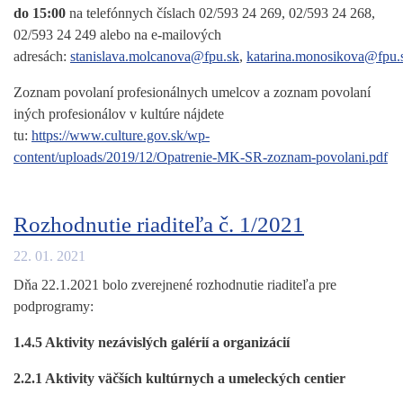
do 15:00
na telefónnych číslach 02/593 24 269, 02/593 24 268,
02/593 24 249 alebo na e-mailových
adresách:
stanislava.molcanova@fpu.sk
,
katarina.monosikova@fpu.
Zoznam povolaní profesionálnych umelcov a zoznam povolaní
iných profesionálov v kultúre nájdete
tu:
https://www.culture.gov.sk/wp-
content/uploads/2019/12/Opatrenie-MK-SR-zoznam-povolani.pdf
Rozhodnutie riaditeľa č. 1/2021
22. 01. 2021
Dňa 22.1.2021 bolo zverejnené rozhodnutie riaditeľa pre
podprogramy:
1.4.5 Aktivity nezávislých galérií a organizácií
2.2.1 Aktivity väčších kultúrnych a umeleckých centier