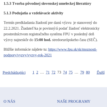
1.5.3 Tvorba pôvodnej slovenskej umeleckej literatúry
5.1.3 Podujatia a vzdelávacie aktivity
Termín predkladania žiadostí pre danú výzvu je stanovený do
22.2.2021. Žiadateľ/ka je povinný/á podať žiadosť elektronicky
prostredníctvom registračného systému FPU v posledný deň
výzvy najneskôr do
15:00 hod.
stredoeurópskeho času (SEČ).
Bližšie informácie nájdete tu:
https://www.fpu.sk/sk/moznosti-
podpory/vyzvy/vyzvy-rok-2021
1
2
…
71
72
73
74
75
…
79
80
Predchádzajúci
Ďalší
O NÁS
NAŠE PROGRAMY