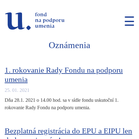
Prejsť na navigáciu
Prejsť na vyhľadávanie
Prejsť na obsah
Oznámenia
1. rokovanie Rady Fondu na podporu
umenia
25. 01. 2021
Dňa 28.1. 2021 o 14.00 hod. sa v sídle fondu uskutoční 1.
rokovanie Rady Fondu na podporu umenia.
Bezplatná registrácia do EPU a EIPU len